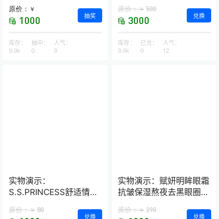
荞麦保健枕
原价：
原价：
500
￥
￥
抽奖
兑换
1000
3000
库存：
抽中：
人气：
库存：
已兑：
人气：
9.9k
0
9
9.9k
0
12
实物演示：
实物演示：赋妍明眸眼霜
S.S.PRINCESS舒适情侣
抗皱保湿熬夜去黑眼圈
款浴室拖鞋–2双装
经典热销爆款
原价：
80
原价：
290
￥
￥
兑换
兑换