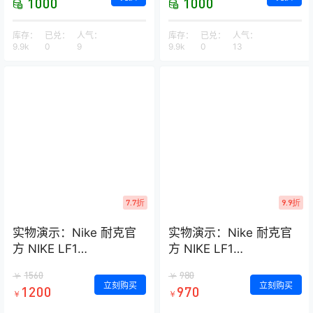
1000
1000
库存：
已兑：
人气：
库存：
已兑：
人气：
9.9k
0
9
9.9k
0
13
7.7折
9.9折
实物演示：Nike 耐克官
实物演示：Nike 耐克官
方 NIKE LF1
方 NIKE LF1
DUCKBOOT LOW 男子
DUCKBOOT LOW 男子
1560
980
￥
￥
运动鞋 AA1125
运动鞋 AA1125
立刻购买
立刻购买
1200
970
￥
￥