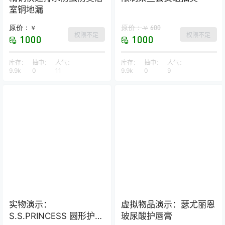
室铜地漏
原价：
原价：
600
￥
￥
权限不足
权限不足
1000
1000
库存：
抽中：
人气：
库存：
抽中：
人气：
9.9k
0
11
9.9k
0
9
实物演示：
虚拟物品演示：瑟尤丽恩
S.S.PRINCESS 圆形护颈
玻尿酸护唇膏