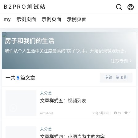
B2PRO测试站
my
示例页面
示例页面
示例页面
房子和我们的生活
我们从个人生活中关注度最高的“房子”入手，开始记录微观历史。
往期专题
一共
5
篇文章
专题：第
3
期
未分类
文章样式五：视频列表
aimytool
21年5月29日
29
0
未分类
文章样式四：小图片为主的内容